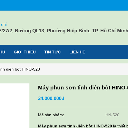
 chỉ
2/27/2, Đường QL13, Phường Hiệp Bình, TP. Hồ Chí Min
HỦ
GIỚI THIỆU
TIN TỨC
LIÊN HỆ
ĩnh điện bột HINO-520
Máy phun sơn tĩnh điện bột HINO
34.000.000đ
Mã sản phẩm:
HN-520
Máy phun sơn tĩnh điện bột HINO-520
là thiết