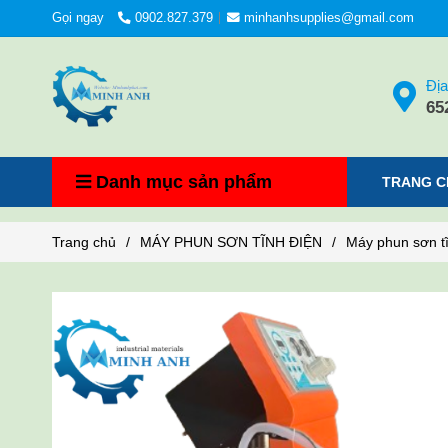
Gọi ngay
0902.827.379
minhanhsupplies@gmail.com
Địa
65
Danh mục sản phẩm
TRANG C
Trang chủ
/
MÁY PHUN SƠN TĨNH ĐIỆN
/
Máy phun sơn t