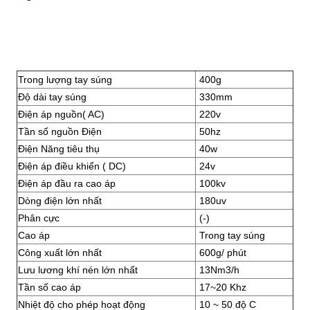
Trong lượng tay súng
400g
Độ dài tay súng
330mm
Điện áp nguồn( AC)
220v
Tần số nguồn Điện
50hz
Điện Năng tiêu thụ
40w
Điện áp điều khiển ( DC)
24v
Điện áp đầu ra cao áp
100kv
Dòng điện lớn nhất
180uv
Phân cực
(-)
Cao áp
Trong tay súng
Công xuất lớn nhất
600g/ phút
Lưu lương khí nén lớn nhất
13Nm3/h
Tần số cao áp
17~20 Khz
Nhiệt độ cho phép hoạt động
10 ~ 50 độ C