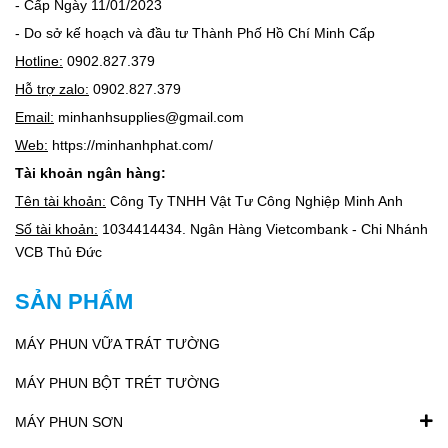
hành và bảo trì. Phù hợp với mọi điều kiện sản xuất công nghiệp,
- Cấp Ngày 11/01/2023
từ nhỏ đến lớn.
- Do sở kế hoạch và đầu tư Thành Phố Hồ Chí Minh Cấp
Các Dòng Máy Khuấy Được Sử Dụng Phổ
Hotline:
0902.827.379
Biến
Hỗ trợ zalo:
0902.827.379
1. Máy Khuấy Hóa Chất
Email:
minhanhsupplies@gmail.com
Phù hợp cho việc trộn các dung dịch hóa chất trong sản
Web:
https://minhanhphat.com/
xuất sơn, dung môi, nhựa, v.v.
Tài khoản ngân hàng:
Công suất lớn, đảm bảo trộn đều và nhanh chóng
Tên tài khoản:
Công Ty TNHH Vật Tư Công Nghiệp Minh Anh
2. Máy Khuấy Sơn
Số tài khoản:
1034414434. Ngân Hàng Vietcombank - Chi Nhánh
Thiết kế đặc biệt để trộn đều sơn, bột màu và chất phụ gia.
VCB Thủ Đức
Ứng dụng rộng rãi trong ngành sản xuất sơn, trang trí, xây
dựng
SẢN PHẨM
3. Máy Khuấy Thực Phẩm
MÁY PHUN VỮA TRÁT TƯỜNG
Chuyên dụng cho ngành chế biến thực phẩm, giúp trộn đều
MÁY PHUN BỘT TRÉT TƯỜNG
các thành phần như bột, gia vị, v.v.
Đảm bảo an toàn, vệ sinh trong quá trình sản xuất thực
MÁY PHUN SƠN
phẩm