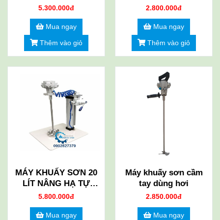
HƠI
5.300.000đ
2.800.000đ
Mua ngay
Mua ngay
Thêm vào giỏ
Thêm vào giỏ
MÁY KHUẤY SƠN 20
Máy khuấy sơn cầm
LÍT NÂNG HẠ TỰ
tay dùng hơi
ĐỘNG
5.800.000đ
2.850.000đ
Mua ngay
Mua ngay