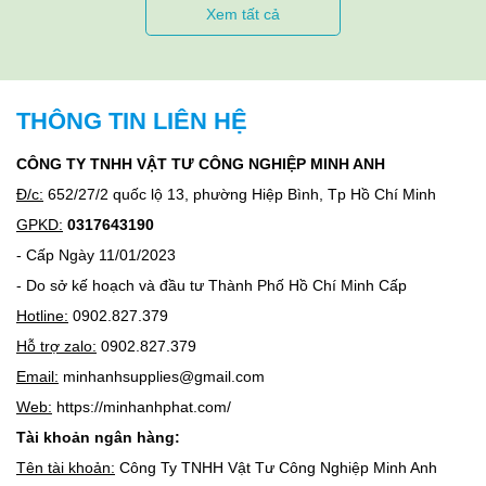
phù hợp cho dây chuyền phun sơn tự động
Xem tất cả
Súng phun sơn mini
Thiết kế nhỏ gọn
Phù hợp sơn xe máy, đồ nội thất
THÔNG TIN LIÊN HỆ
Ứng dụng của súng phun sơn
CÔNG TY TNHH VẬT TƯ CÔNG NGHIỆP MINH ANH
Trong công nghiệp
Đ/c:
652/27/2 quốc lộ 13, phường Hiệp Bình, Tp Hồ Chí Minh
Sơn kim loại, kết cấu thép
GPKD:
0317643190
Sơn tĩnh điện, dây chuyền sản xuất
- Cấp Ngày 11/01/2023
Trong dân dụng
- Do sở kế hoạch và đầu tư Thành Phố Hồ Chí Minh Cấp
Sơn nhà cửa, nội thất
Hotline:
0902.827.379
Sơn xe máy, ô tô
Hỗ trợ zalo:
0902.827.379
Kinh nghiệm chọn mua súng phun sơn
Email:
minhanhsupplies@gmail.com
Web:
https://minhanhphat.com/
H3: Lựa chọn theo nhu cầu
Tài khoản ngân hàng:
Xưởng lớn: chọn súng khí nén chuyên nghiệp
Gia đình: chọn súng điện mini
Tên tài khoản:
Công Ty TNHH Vật Tư Công Nghiệp Minh Anh