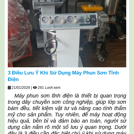
3 Điều Lưu Ý Khi Sử Dụng Máy Phun Sơn Tĩnh
Điện
21/01/2026
|
291 Lượt xem
Máy phun sơn tĩnh điện là thiết bị quan trọng
trong dây chuyền sơn công nghiệp, giúp lớp sơn
bám đều, tiết kiệm vật tư và nâng cao tính thẩm
mỹ cho sản phẩm. Tuy nhiên, để máy hoạt động
hiệu quả, bền bỉ và đảm bảo an toàn, người sử
dụng cần nắm rõ một số lưu ý quan trọng. Dưới
đây là 3 điều cần đặc biệt chú ý khi sử dụng máy