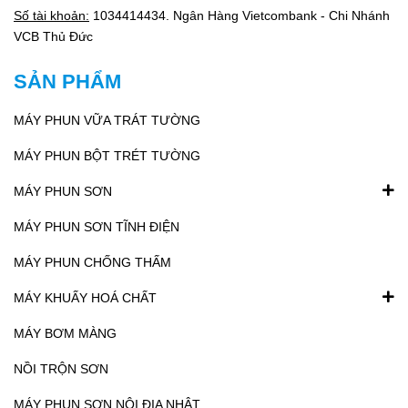
Số tài khoản:
1034414434. Ngân Hàng Vietcombank - Chi Nhánh
VCB Thủ Đức
SẢN PHẨM
MÁY PHUN VỮA TRÁT TƯỜNG
MÁY PHUN BỘT TRÉT TƯỜNG
MÁY PHUN SƠN
MÁY PHUN SƠN TĨNH ĐIỆN
MÁY PHUN CHỐNG THẤM
MÁY KHUẤY HOÁ CHẤT
MÁY BƠM MÀNG
NỒI TRỘN SƠN
MÁY PHUN SƠN NỘI ĐỊA NHẬT