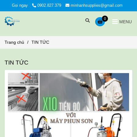
Gọi ngay
0902.827.379
minhanhsupplies@gmail.com
0
MENU
Trang chủ
/
TIN TỨC
TIN TỨC