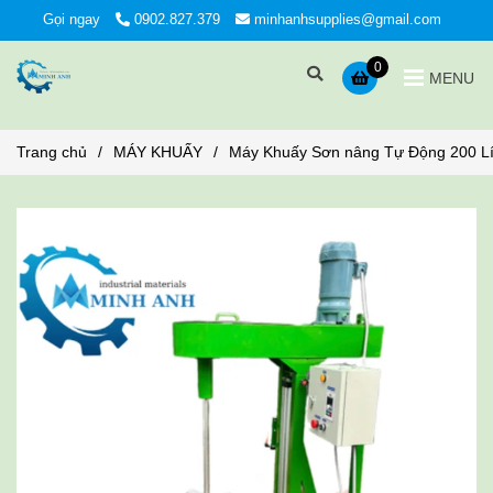
Gọi ngay
0902.827.379
minhanhsupplies@gmail.com
0
MENU
Trang chủ
/
MÁY KHUẤY
/
Máy Khuấy Sơn nâng Tự Động 200 Lí