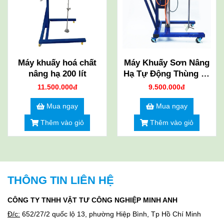
Máy khuấy hoá chất
Máy Khuấy Sơn Nâng
nâng hạ 200 lít
Hạ Tự Động Thùng 20
Lít
11.500.000đ
9.500.000đ
Mua ngay
Mua ngay
Thêm vào giỏ
Thêm vào giỏ
THÔNG TIN LIÊN HỆ
CÔNG TY TNHH VẬT TƯ CÔNG NGHIỆP MINH ANH
Đ/c:
652/27/2 quốc lộ 13, phường Hiệp Bình, Tp Hồ Chí Minh