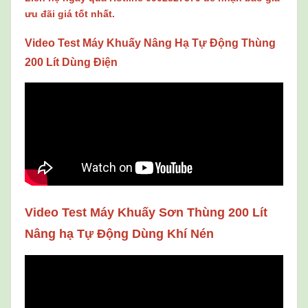
ưu đãi giá tốt nhất.
Video Test Máy Khuấy Nâng Hạ Tự Động Thùng
200 Lít Dùng Điện
Video Test Máy Khuấy Sơn Thùng 200 Lít
Nâng hạ Tự Động Dùng Khí Nén