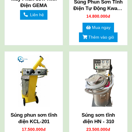
Súng Phun Sơn Tĩnh
Điện GEMA
Điện Tự Động Kwang
-201
Liên hệ
14.800.000đ
Mua ngay
Thêm vào giỏ
Súng phun sơn tĩnh
Súng sơn tĩnh
điện KCL-201
điện HN - 310
17.500.000đ
23.500.000đ