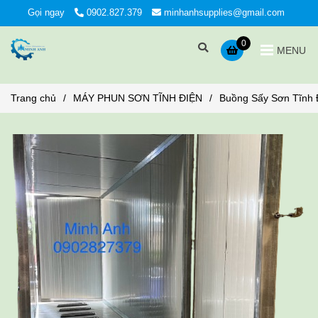
Gọi ngay
0902.827.379
minhanhsupplies@gmail.com
0
MENU
Trang chủ
/
MÁY PHUN SƠN TĨNH ĐIỆN
/
Buồng Sấy Sơn Tĩnh 