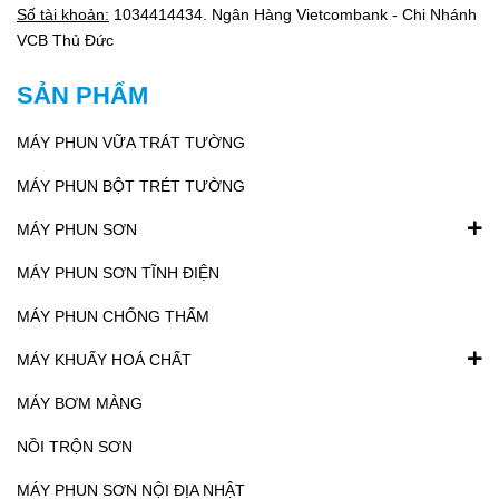
Số tài khoản:
1034414434. Ngân Hàng Vietcombank - Chi Nhánh
VCB Thủ Đức
SẢN PHẨM
MÁY PHUN VỮA TRÁT TƯỜNG
MÁY PHUN BỘT TRÉT TƯỜNG
MÁY PHUN SƠN
MÁY PHUN SƠN TĨNH ĐIỆN
MÁY PHUN CHỐNG THẤM
MÁY KHUẤY HOÁ CHẤT
MÁY BƠM MÀNG
NỒI TRỘN SƠN
MÁY PHUN SƠN NỘI ĐỊA NHẬT