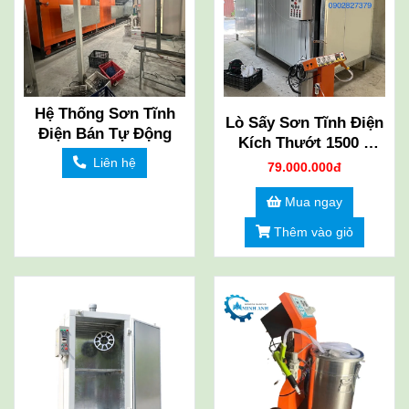
Hệ Thống Sơn Tĩnh
Lò Sấy Sơn Tĩnh Điện
Điện Bán Tự Động
Kích Thướt 1500 x
2000 x 3000mm
Liên hệ
79.000.000đ
Mua ngay
Thêm vào giỏ