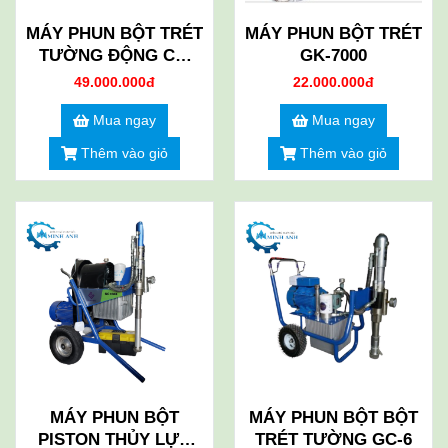
MÁY PHUN BỘT TRÉT
MÁY PHUN BỘT TRÉT
TƯỜNG ĐỘNG CƠ
GK-7000
XĂNG KT-8600
49.000.000đ
22.000.000đ
Mua ngay
Mua ngay
Thêm vào giỏ
Thêm vào giỏ
MÁY PHUN BỘT
MÁY PHUN BỘT BỘT
PISTON THỦY LỰC
TRÉT TƯỜNG GC-6