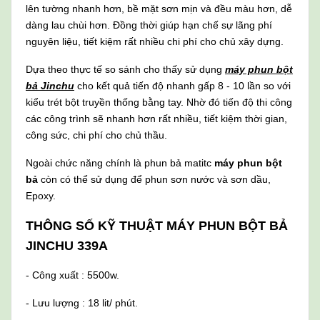
lên tường nhanh hơn, bề mặt sơn mịn và đều màu hơn, dễ
dàng lau chùi hơn. Đồng thời giúp hạn chế sự lãng phí
nguyên liệu, tiết kiệm rất nhiều chi phí cho chủ xây dựng.
Dựa theo thực tế so sánh cho thấy sử dụng
máy phun bột
bả Jinchu
cho kết quả tiến độ nhanh gấp 8 - 10 lần so với
kiểu trét bột truyền thống bằng tay. Nhờ đó tiến độ thi công
các công trình sẽ nhanh hơn rất nhiều, tiết kiệm thời gian,
công sức, chi phí cho chủ thầu.
Ngoài chức năng chính là phun bả matitc
máy phun bột
bả
còn có thể sử dụng để phun sơn nước và sơn dầu,
Epoxy.
THÔNG SỐ KỸ THUẬT MÁY PHUN BỘT BẢ
JINCHU 339A
- Công xuất : 5500w.
- Lưu lượng : 18 lit/ phút.