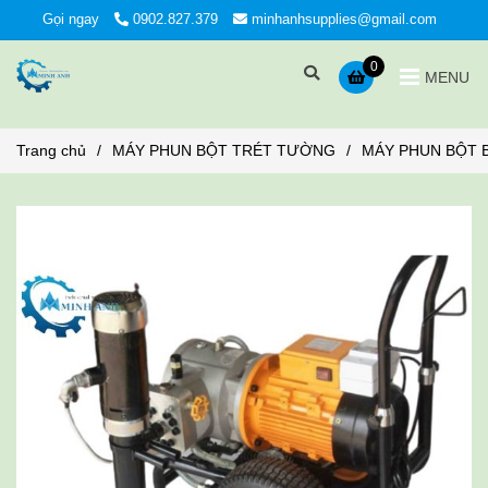
Gọi ngay
0902.827.379
minhanhsupplies@gmail.com
0
MENU
Trang chủ
/
MÁY PHUN BỘT TRÉT TƯỜNG
/
MÁY PHUN BỘT B