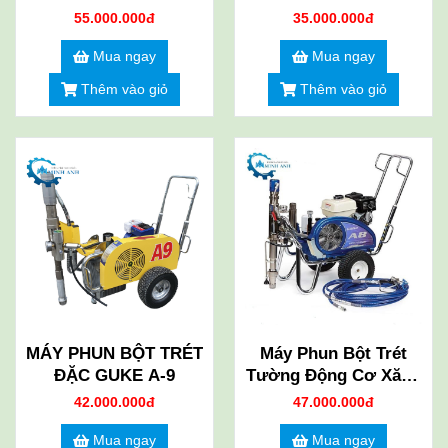
GC-1688
55.000.000đ
35.000.000đ
Mua ngay
Mua ngay
Thêm vào giỏ
Thêm vào giỏ
MÁY PHUN BỘT TRÉT
Máy Phun Bột Trét
ĐẶC GUKE A-9
Tường Động Cơ Xăng
GUKE -A8
42.000.000đ
47.000.000đ
Mua ngay
Mua ngay