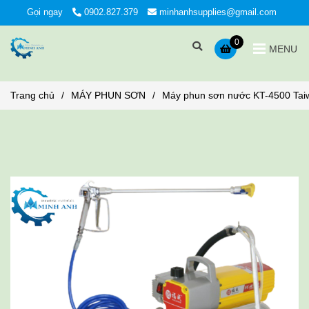
Gọi ngay
0902.827.379
minhanhsupplies@gmail.com
0
MENU
Trang chủ
/
MÁY PHUN SƠN
/
Máy phun sơn nước KT-4500 Tai