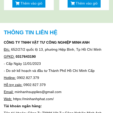
Thêm vào giỏ
Thêm vào giỏ
THÔNG TIN LIÊN HỆ
CÔNG TY TNHH VẬT TƯ CÔNG NGHIỆP MINH ANH
Đ/c:
652/27/2 quốc lộ 13, phường Hiệp Bình, Tp Hồ Chí Minh
GPKD:
0317643190
- Cấp Ngày 11/01/2023
- Do sở kế hoạch và đầu tư Thành Phố Hồ Chí Minh Cấp
Hotline:
0902.827.379
Hỗ trợ zalo:
0902.827.379
Email:
minhanhsupplies@gmail.com
Web:
https://minhanhphat.com/
Tài khoản ngân hàng: