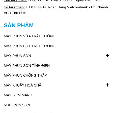
Tên tài khoản:
Công Ty TNHH Vật Tư Công Nghiệp Minh Anh
Số tài khoản:
1034414434. Ngân Hàng Vietcombank - Chi Nhánh
VCB Thủ Đức
SẢN PHẨM
MÁY PHUN VỮA TRÁT TƯỜNG
MÁY PHUN BỘT TRÉT TƯỜNG
MÁY PHUN SƠN
MÁY PHUN SƠN TĨNH ĐIỆN
MÁY PHUN CHỐNG THẤM
MÁY KHUẤY HOÁ CHẤT
MÁY BƠM MÀNG
NỒI TRỘN SƠN