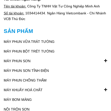
Tên tài khoản:
Công Ty TNHH Vật Tư Công Nghiệp Minh Anh
Số tài khoản:
1034414434. Ngân Hàng Vietcombank - Chi Nhánh
VCB Thủ Đức
SẢN PHẨM
MÁY PHUN VỮA TRÁT TƯỜNG
MÁY PHUN BỘT TRÉT TƯỜNG
MÁY PHUN SƠN
MÁY PHUN SƠN TĨNH ĐIỆN
MÁY PHUN CHỐNG THẤM
MÁY KHUẤY HOÁ CHẤT
MÁY BƠM MÀNG
NỒI TRỘN SƠN