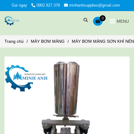
Gọi ngay
0902.827.379
minhanhsupplies@gmail.com
0
MENU
Trang chủ
/
MÁY BƠM MÀNG
/
MÁY BƠM MÀNG SƠN KHÍ NÉN 