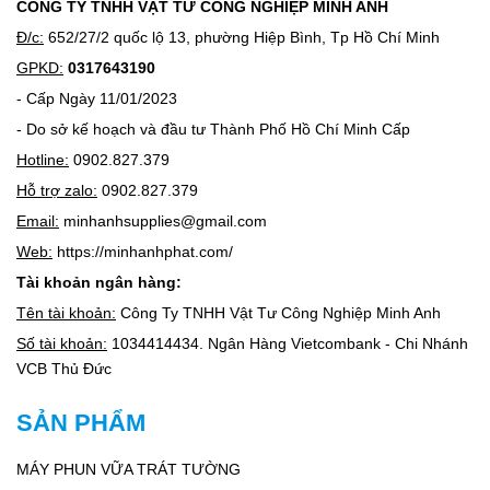
CÔNG TY TNHH VẬT TƯ CÔNG NGHIỆP MINH ANH
Đ/c:
652/27/2 quốc lộ 13, phường Hiệp Bình, Tp Hồ Chí Minh
GPKD:
0317643190
- Cấp Ngày 11/01/2023
- Do sở kế hoạch và đầu tư Thành Phố Hồ Chí Minh Cấp
Hotline:
0902.827.379
Hỗ trợ zalo:
0902.827.379
Email:
minhanhsupplies@gmail.com
Web:
https://minhanhphat.com/
Tài khoản ngân hàng:
Tên tài khoản:
Công Ty TNHH Vật Tư Công Nghiệp Minh Anh
Số tài khoản:
1034414434. Ngân Hàng Vietcombank - Chi Nhánh
VCB Thủ Đức
SẢN PHẨM
MÁY PHUN VỮA TRÁT TƯỜNG