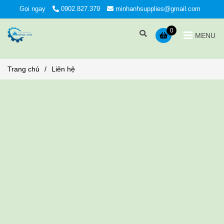
Gọi ngay
0902.827.379
minhanhsupplies@gmail.com
0
MENU
Trang chủ
/
Liên hệ